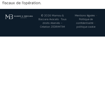
fiscaux de l’opération.
© 2026 Mamou &
Mentions légales
–
Boccara Avocats · Tous
Politique de
droits réservés –
confidentialité
–
Création
ZEDRIMTIM
politique cookie