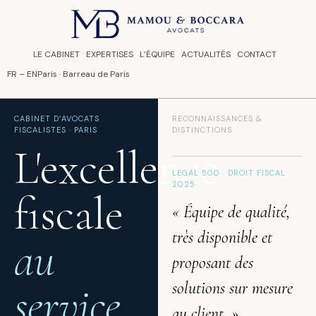
Panneau de gestion des cookies
LE CABINET
EXPERTISES
L’ÉQUIPE
ACTUALITÉS
CONTACT
FR
–
EN
Paris · Barreau de Paris
CABINET D’AVOCATS
RECONNAISSANCES &
FISCALISTES · PARIS
DISTINCTIONS
L'excellence
LEGAL 500 · DROIT FISCAL
2025
fiscale
« Équipe de qualité,
très disponible et
au
proposant des
service
solutions sur mesure
au client. »