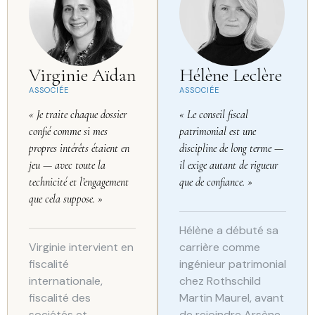
Virginie Aïdan
Hélène Leclère
ASSOCIÉE
ASSOCIÉE
« Je traite chaque dossier
« Le conseil fiscal
confié comme si mes
patrimonial est une
propres intérêts étaient en
discipline de long terme —
jeu — avec toute la
il exige autant de rigueur
technicité et l’engagement
que de confiance. »
que cela suppose. »
Hélène a débuté sa
Virginie intervient en
carrière comme
fiscalité
ingénieur patrimonial
internationale,
chez Rothschild
fiscalité des
Martin Maurel, avant
sociétés et
de rejoindre Arsène