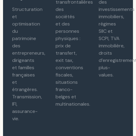
transfrontalières
des
Structuration
des
investissements
et
sociétés
immobiliers,
optimisation
et des
régimes
du
personnes
SIIC et
patrimoine
physiques :
SCPI, TVA
des
prix de
immobilière,
entrepreneurs,
transfert,
droits
dirigeants
exit tax,
d’enregistrement
et familles
conventions
plus-
françaises
fiscales,
values.
et
situations
étrangères.
franco-
Transmission,
belges et
IFI,
multinationales.
assurance-
vie.