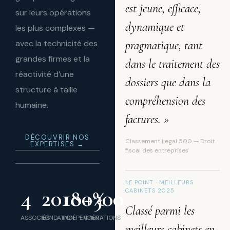
est jeune, efficace,
sur leurs opérations
dynamique et
les plus complexes —
avec la technicité des
pragmatique, tant
grandes firmes et la
dans le traitement des
réactivité d’une
dossiers que dans la
structure à taille
compréhension des
humaine.
factures. »
DÉCOUVRIR NOS
Classement Legal 500 — Droit
EXPERTISES →
fiscal des entreprises
LE POINT · MEILLEURS
4
2018
100
+
%
300
CABINETS 2025
Classé parmi les
ASSOCIÉS
FONDATION
INDÉPENDANT
OPÉRATIONS
meilleurs cabinets en