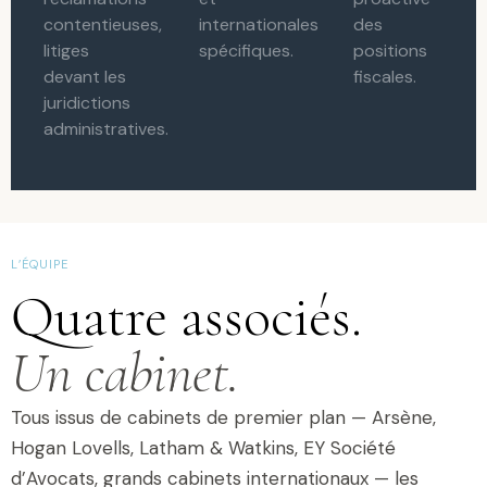
contentieuses,
internationales
des
litiges
spécifiques.
positions
devant les
fiscales.
juridictions
administratives.
L’ÉQUIPE
Quatre associés.
Un cabinet.
Tous issus de cabinets de premier plan — Arsène,
Hogan Lovells, Latham & Watkins, EY Société
d’Avocats, grands cabinets internationaux — les