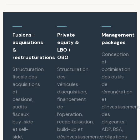
Fusions-
Private
Management
acquisitions
equity &
packages
&
LBO /
Conception
restructurations
OBO
et
Structuration
Structuration
optimisation
fiscale des
des
des outils
acquisitions
véhicules
de
et
d’acquisition,
rémunération
cessions,
financement
et
audits
de
d’investissemen
fiscaux
l’opération,
des
buy-side
recapitalisation,
dirigeants :
et sell-
build-up et
ADP, BSA,
side,
désinvestissements.
obligations