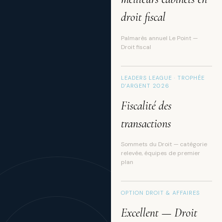
droit fiscal
Palmarès annuel Le Point —
Droit fiscal
LEADERS LEAGUE · TROPHÉE
D’ARGENT 2026
Fiscalité des
transactions
Sommets du Droit — catégorie
relevée, équipes de premier
plan
OPTION DROIT & AFFAIRES
Excellent — Droit