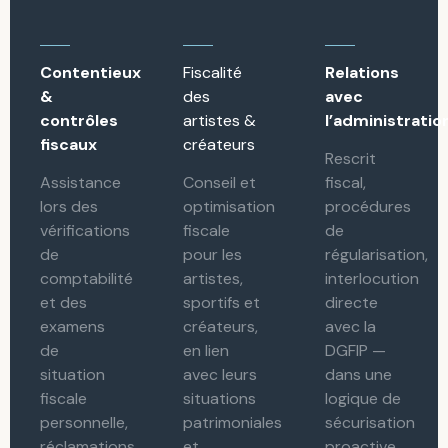
Contentieux
Fiscalité
Relations
&
des
avec
contrôles
artistes &
l’administratio
fiscaux
créateurs
Rescrit
Assistance
Conseil et
fiscal,
lors des
optimisation
procédures
vérifications
fiscale
de
de
pour les
régularisation,
comptabilité
artistes,
interlocution
et des
sportifs et
directe
examens
créateurs,
avec la
de
en lien
DGFIP —
situation
avec leurs
dans une
fiscale
situations
logique de
personnelle,
patrimoniales
sécurisation
réclamations
et
proactive