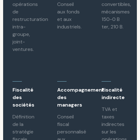
opérations
Conseil
convertibles,
de
aux fonds
mécanismes
restructuration
et aux
150-0 B
intra-
industriels.
ter, 210 B.
groupe,
joint-
ventures.
Fiscalité
Accompagnement
Fiscalité
des
des
indirecte
sociétés
managers
TVA et
Définition
Conseil
taxes
de la
fiscal
indirectes
stratégie
personnalisé
sur les
fiscale,
aux
opérations