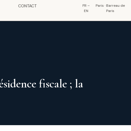
CONTACT
FR
–
Paris · Barreau de
EN
Paris
idence fiscale ; la