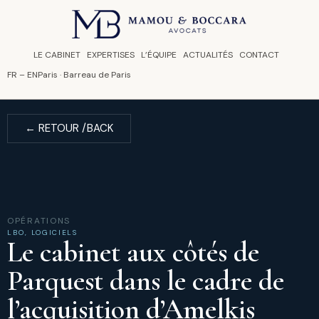
Panneau de gestion des cookies
LE CABINET
EXPERTISES
L’ÉQUIPE
ACTUALITÉS
CONTACT
FR
–
EN
Paris · Barreau de Paris
← RETOUR /BACK
OPÉRATIONS
LBO
,
LOGICIELS
Le cabinet aux côtés de
Parquest dans le cadre de
l’acquisition d’Amelkis