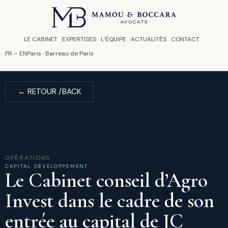
Panneau de gestion des cookies
LE CABINET
EXPERTISES
L’ÉQUIPE
ACTUALITÉS
CONTACT
FR
–
EN
Paris · Barreau de Paris
← RETOUR /BACK
OPÉRATIONS
CAPITAL DÉVELOPPEMENT
Le Cabinet conseil d’Agro
Invest dans le cadre de son
entrée au capital de JC