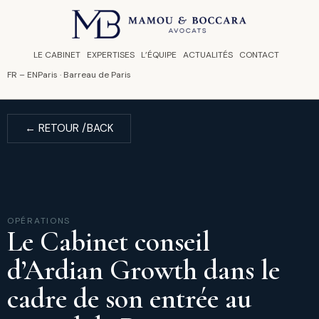
Panneau de gestion des cookies
LE CABINET
EXPERTISES
L’ÉQUIPE
ACTUALITÉS
CONTACT
FR
–
EN
Paris · Barreau de Paris
← RETOUR /BACK
OPÉRATIONS
Le Cabinet conseil
d’Ardian Growth dans le
cadre de son entrée au