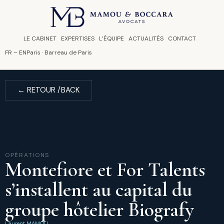
Panneau de gestion des cookies
LE CABINET
EXPERTISES
L’ÉQUIPE
ACTUALITÉS
CONTACT
FR
–
EN
Paris · Barreau de Paris
← RETOUR /BACK
OPÉRATIONS
Montefiore et For Talents
s’installent au capital du
groupe hôtelier Biografy
Laurent MAMOU