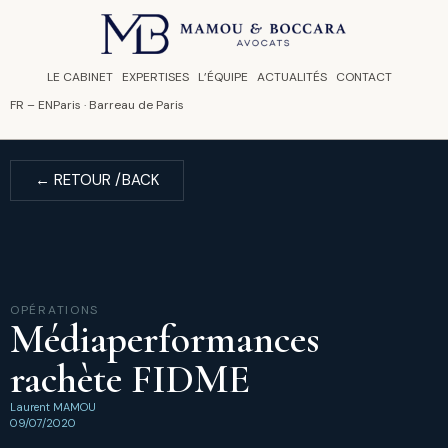
Panneau de gestion des cookies
LE CABINET
EXPERTISES
L’ÉQUIPE
ACTUALITÉS
CONTACT
FR
–
EN
Paris · Barreau de Paris
← RETOUR /BACK
OPÉRATIONS
Médiaperformances
rachète FIDME
Laurent MAMOU
09/07/2020